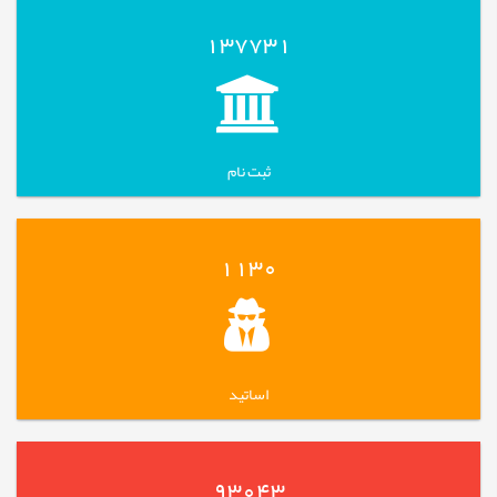
137731
ثبت نام
1130
اساتید
93043